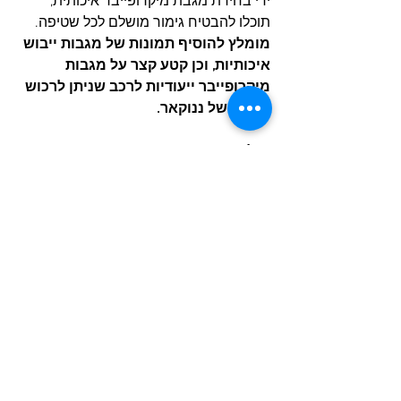
ידי בחירת מגבת מיקרופייבר איכותית, 
תוכלו להבטיח גימור מושלם לכל שטיפה.
מומלץ להוסיף תמונות של מגבות ייבוש 
איכותיות, וכן קטע קצר על מגבות 
מיקרופייבר ייעודיות לרכב שניתן לרכוש 
בחנות של ננוקאר.
מילות מפתח:
 מגבת ייבוש, מיקרופייבר, 
דיטיילינג, ניקוי רכב, גימור מבריק, שריטות, 
רכב.
למה לקנות אצל ננוקאר?
רכישה מאובטחת - רכישה באתר 
בכרטיס אשראי ועד 3 תשלומים 
ברכישה מעל 200 ש"ח (ויזה | 
מאסטרקארד | אמריקן אקספרס)
משלוחים עד הבית - עד פתח הבית 
בעלות של 29 ש"ח
תשלום בפייפאל\ביט