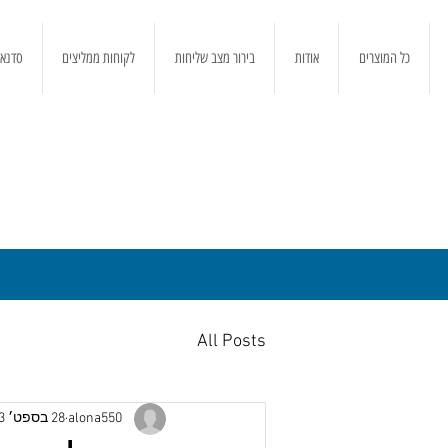
כל המוצרים
אודות
בירור מצב שליחות
לקוחות ממליצים
סדנאו
All Posts
alona550
28 בספט׳ 2023