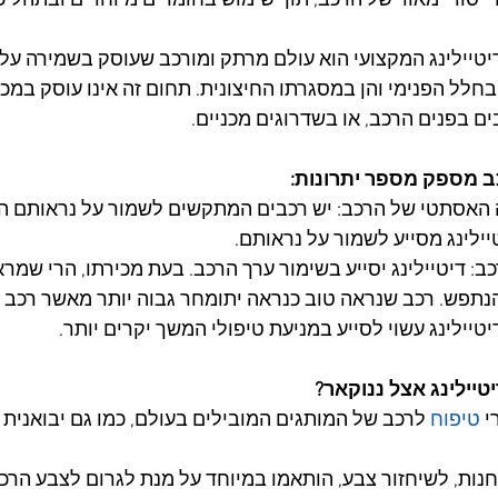
 יסודי מאוד של הרכב, תוך שימוש בחומרים מיוחדים ובתהליכי 
דיטיילינג המקצועי הוא עולם מרתק ומורכב שעוסק בשמירה על
חלל הפנימי והן במסגרתו החיצונית. תחום זה אינו עוסק במכונ
ם בפנים הרכב, או בשדרוגים מכניים.
כב מספק מספר יתרונות:
האסתטי של הרכב: יש רכבים המתקשים לשמור על נראותם הח
טיילינג מסייע לשמור על נראותם. 
: דיטיילינג יסייע בשימור ערך הרכב. בעת מכירתו, הרי שמראה
נתפש. רכב שנראה טוב כנראה יתומחר גבוה יותר מאשר רכב 
יטיילינג עשוי לסייע במניעת טיפולי המשך יקרים יותר.
טיילינג אצל ננוקאר?
י 
טיפוח
 לרכב של המותגים המובילים בעולם, כמו גם יבואנית 
חנות, לשיחזור צבע, הותאמו במיוחד על מנת לגרום לצבע הרכ