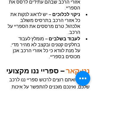
אזורי הרכב שבהם עתידים לרסס את 
הספריי.
ניקוי לכלוכים –
 יש לדאוג לנקות את 
כל אזורי הרכב בתרסיס משולב 
אלכהול, טרם מרססים את הספריי על 
הרכב.
לעבוד בשלבים – 
מומלץ לעבוד 
בחלקים קטנים ובקצב לא מהיר מדי, 
על מנת לוודא כי כל אזורי הרכב אכן 
מכוסים בספריי.
ננו-קאר
– ספריי ננו מקצועי
במידה ואתם רוצים לרכוש ספריי ננו לרכב 
שלכם, ואינכם מוכנים להתפשר על איכות 
ועמידות החומר, הגעתם למקום הנכון. אנו 
בחברת ננו-קאר, מתמחים באספקת מוצרי 
טיפוח לרכב, לרבות ספריי ננו. המוצרים 
שאנו מספקים הינם מבית המותגים 
המובילים ביותר בתחום, ובעלי האיכות 
והמקצועיות הגבוהות ביותר. על מנת להפוך 