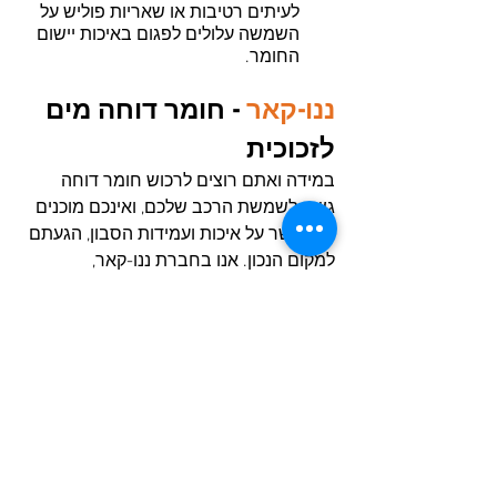
לעיתים רטיבות או שאריות פוליש על 
השמשה עלולים לפגום באיכות יישום 
החומר.
ננו-קאר
- חומר דוחה מים 
לזכוכית
במידה ואתם רוצים לרכוש חומר דוחה 
גשם לשמשת הרכב שלכם, ואינכם מוכנים 
להתפשר על איכות ועמידות הסבון, הגעתם 
למקום הנכון. אנו בחברת ננו-קאר, 
מתמחים באספקת מוצרי טיפוח לרכב, 
לרבות חומר דוחה מים. המוצרים שאנו 
מספקים הינם מבית המותגים המובילים 
ביותר בתחום, ובעלי האיכות והמקצועיות 
הגבוהות ביותר. על מנת להפוך את 
הרכישה לנוחה במיוחד, אנו מספקים 
אפשרות לרכישה מקוונת, וכן מערך 
משלוחים מקצועי למגוון אזורים בארץ. בין 