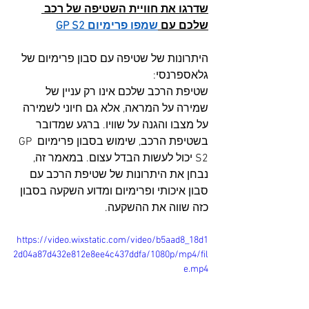
שדרגו את חוויית השטיפה של רכב 
שלכם עם 
שמפו פרימיום GP S2
היתרונות של שטיפה עם סבון פרימיום של 
גלאספרנסי:
שטיפת הרכב שלכם אינו רק עניין של 
שמירה על המראה, אלא גם חיוני לשמירה 
על מצבו והגנה על שוויו. ברגע שמדובר 
בשטיפת הרכב, שימוש בסבון פרימיום GP 
S2 יכול לעשות הבדל עצום. במאמר זה, 
נבחן את היתרונות של שטיפת הרכב עם 
סבון איכותי ופרימיום ומדוע השקעה בסבון 
כזה שווה את ההשקעה.
https://video.wixstatic.com/video/b5aad8_18d1
2d04a87d432e812e8ee4c437ddfa/1080p/mp4/fil
e.mp4