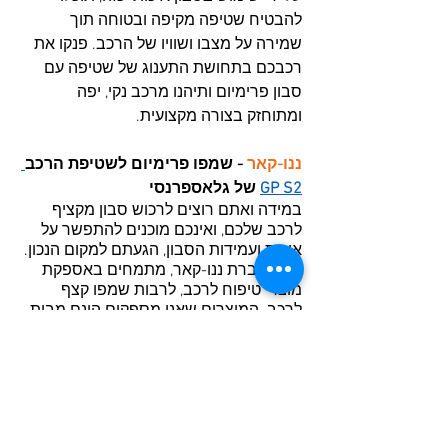
להבטיח שטיפה מקיפה ובטוחה תוך 
שמירה על מצבו ושוויו של הרכב. פנקו את 
רכבכם בתחושת התענוג של שטיפה עם 
סבון פרימיום ותיהנו מרכב נקי, יפה 
ומתוחזק בצורה מקצועית.
ננו-קאר
- שמפו פרימיום לשטיפת הרכב
GP S2
 של גלאספרנסי
במידה ואתם רוצים לרכוש סבון מקציף 
לרכב שלכם, ואינכם מוכנים להתפשר על 
איכות ועמידות הסבון, הגעתם למקום הנכון. 
אנו בחברת ננו-קאר, מתמחים באספקת 
מוצרי טיפוח לרכב, לרבות שמפו קצף 
לרכב. המוצרים שאנו מספקים הינם מבית 
המותגים המובילים ביותר בתחום, ובעלי 
האיכות והמקצועיות הגבוהות ביותר. על 
מנת להפוך את הרכישה לנוחה במיוחד, אנו 
מספקים אפשרות לרכישה מקוונת, וכן 
מערך משלוחים מקצועי למגוון אזורים 
בארץ. בין אם מדובר על רכישת חומרי ניקוי 