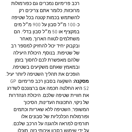
רכב פרימיום נמכרים גם כפורמולות 
מרוכזות, כלומר אתם צריכים רק 
להשתמש בכמות קטנה בכל שטיפה 
כ-100 מ״ל סבון על 900 מ״ל מים 
במקציף או 50 מ״ל סבון בדלי. הם 
משתלמים לטווח הארוך, מאחר 
ובקבוק יחיד יכול להחזיק למספר רב 
של שטיפות. בנוסף, היכולת היעילה 
שלהם מאפשרת לכם לחסוך בזמן 
ובמאמץ שאתם משקיעים בשטיפה, 
הופכים את תהליך השטיפה ליותר יעיל.
מסקנה: 
השקעה בסבון רכב פרימיום GP 
S2 היא החלטה חכמה אם ברצונכם לשדרג 
את חוויית שטיפה שלכם. היכולת הנהדרות 
של ניקוי, התכונות העדינות, הסיכוך 
המשופר, השטיפה ללא שאריות וכתמים 
ופורמולות הכלכליות של סבונים אלו 
תורמים למראה ולהגנה על הרכב שלכם. 
על ידי שימוש בסבון איכותי כזה, תוכלו 