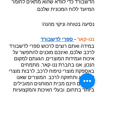
הדשבורד כדי לוודא שהוא מתאים לחומר 
המיועד ללוח המכונית שלכם.
נסיעה בטוחה וניקוי מהנה!
ננו-קאר
-
ספרי לדשבורד
במידה ואתם רוצים לרכוש ספרי לדשבורד 
לרכב שלכם, ואינכם מוכנים להתפשר על 
איכות ועמידות המוצרים, הגעתם למקום 
הנכון. אנו בחברת ננו-קאר, מתמחים 
באספקת מוצרי טיפוח לרכב, לרבות מוצרי 
דיטייליג ותחזוקה לרכב. המוצרים שאנו 
מספקים הינם מבית המותגים המובילים 
ביותר בתחום, ובעלי האיכות והמקצועיות 
הגבוהות ביותר. על מנת להפוך את 
הרכישה לנוחה במיוחד, אנו מספקים 
אפשרות לרכישה מקוונת, וכן מערך 
משלוחים מקצועי למגוון אזורים בארץ. בין 
אם מדובר על רכישת חומרי ניקוי ייעודיים 
לרכב, או על ספרי דשבורד, אצלנו תמצאו 
את מבוקשכם. 