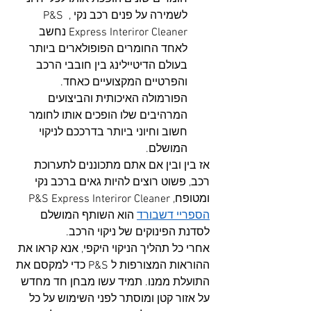
לשמירה על פנים רכב נקי , P&S 
Express Interiror Cleaner נחשב 
לאחד החומרים הפופולארים ביותר 
בעולם הדיטיילינג בין חובבי הרכב 
והפרטיים המקצועיים כאחד. 
הפורמולה האיכותית והביצועים 
המרהיבים שלו הופכים אותו לחומר 
חשוב וחיוני ביותר בדרככם לניקוי 
המושלם.
אז בין ובין אם אתם מתכוננים לתערוכת 
רכב, פשוט רוצים להיות גאים ברכב נקי 
ומטופח, P&S Express Interiror Cleaner 
הספריי דשבורד
 הוא השותף המושלם 
לסדנת הפינוקים של ניקוי הרכב.
אחרי כל תהליך הניקוי היקפי, אנא קראו את 
ההוראות המצורפות ל P&S כדי למקסם את 
התועלת ממנו. תמיד עשו מבחן חד מחדש 
על אזור קטן ומוסתר לפני השימוש על כל 