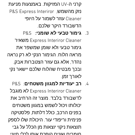
קרני ה-UV המזיקות. באמצעות מניעת 
נזק מהשמש, P&S Express Interiror 
Cleaner עוזר לשמור על היופי 
הדשבורד היקר שלכם.
גימור טבעי לא שומני:
  P&S 
Express Interiror Cleaner משאיר 
גימור טבעי ולא שומן שמשפר את 
מראה הלוח. הגימור הנקי לא רק נראה 
נהדר, אלא גם עוזר הצטברות אבק, 
ובכך מבטיח שהלוח שלכם יישאר נקי 
לאורך זמן.
רב יעודיות למגוון משטחים
: P&S 
Express Interiror Cleaner לא מוגבל 
לדשבורד בלבד. מוצר זה הרחיב את 
יכולותו ויכול לשמש במגוון משטחים 
בפנים הרכב, כולל דלתות, פלסטיקה 
פנימית וריפודי עור. היכולת שלו לספק 
תוצאות ניקוי יוצאות מן הכלל על גבי 
חומרים שונים הופכת אותו לכלי חיוני 