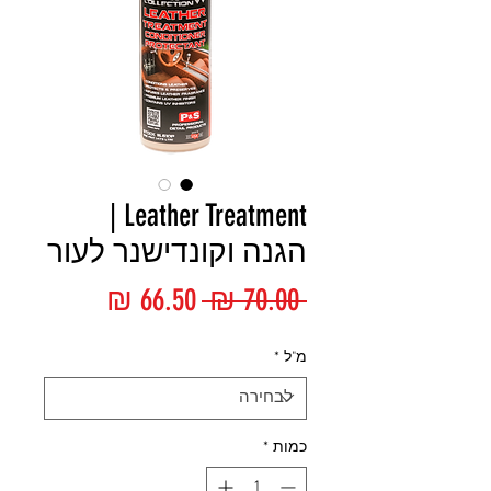
Leather Treatment |
הגנה וקונדישנר לעור
מחיר
מחיר
 ‏70.00 ‏₪ 
רגיל
מבצע
מ"ל
*
כמות
*