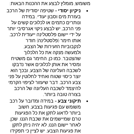
משומש, מומלץ לבצע את ההכנות הבאות:
ניקיון יסודי -
 שטיפה יסודית של הרכב 
בעזרת מים וסבון יעודי. במידה 
ונותרים כתמים או לכלוכים קשים על 
פני הרכב, יש לבצע ניקוי אגרסיבי יותר 
על ידי יישום פלסטלינה ייעודית לרכב. 
אותו חימר (פלסטלינה) חודר 
לנקבוביות הזעירות של הצבע, 
ולמעשה מנקה את כל הלכלוך 
שהצטבר. כמו כן, החימר גם משטיח 
ומסיר את אותן לכלוכים אשר נדבקו 
לשכבה העליונה של הצבע, ובכך הוא 
יוצר כיסוי שטוח ואחיד לחלוטין על פני 
צבע הרכב. דבר שיעזור לציפוי הקרמי 
להיצמד לשכבה העליונה של הרכב 
בצורה טובה ביותר.
תיקוני צבע -
 במידה ומדובר על רכב 
משומש עם פגיעות בצבע, חשוב 
ביותר לדאוג לתקן את כל הפגיעות 
טרם שמיישמים את שכבת הננו. שכן, 
לאחר יישום הננו, לא יהיה ניתן לתקן 
את פגיעות הצבע. יש לציין כי תפקידו 