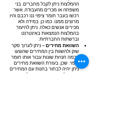
ההמלצות ניתן לקבל מחברים, בני 
משפחה או מכרים מהעבודה, אשר 
רכשו בעבר חומר ציפוי ננו רכבם והיו 
מרוצים ממנו. כמו כן, במידה ולא 
מכירים אנשים כאלה, ניתן להיעזר 
בהמלצות הנמצאות באינטרנט 
וברשתות החברתיות.
השוואת מחירים –
 ניתן לערוך סקר 
שוק ולהשוות בין המחירים שהוצעו 
בכמה חנויות שונות עבור אותו חומר 
ציפוי. שכן, בעזרת השוואת מחירים 
ניתן יהיה לבחור בחנות עם המחירים 
המשתלמים ביותר. אך יש להדגשי כי 
לא מומלץ לפעול מתוך שיקול כלכלי 
בלבד, אלא לקחת בחשבון את שאר 
הדגשים המובאים ברשימה. זאת 
משום שלעיתים מחיר זול מדי, עשוי 
להעיד על חומר ציפוי באיכות ירודה.
ננו-קאר
- ננו לרכב-מחיר 
משתלם