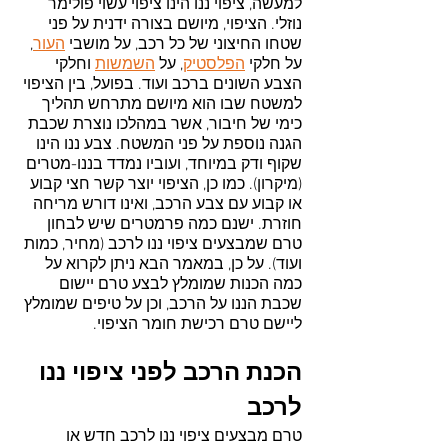
למעשה, ציפוי ננו הינו ציפוי עשוי פולימר 
נוזלי. הציפוי, מיושם בצורה ידנית על פני 
שטחו החיצוני של כל רכב, על מושבי 
העור
, 
על חלקי 
הפלסטיק
, על 
השמשות
 וחלקי 
הצבע השונים ברכב ועוד. בפועל, בין הציפוי 
למשטח שבו הוא מיושם מתרחש תהליך 
כימי של חיבור, אשר במהלכו נוצרת שכבת 
הגנה נוספת על פני המשטח. צבע ננו הינו 
שקוף ודק במיוחד, ועוביו נמדד בננו-מטרים 
(מיקרון). כמו כן, הציפוי יוצר קשר חצי קבוע 
או קבוע עם צבע הרכב, ואינו דורש מריחה 
חוזרת. ישנם כמה פרמטרים שיש לבחון 
טרם שמבצעים ציפוי ננו לרכב (מחיר, כמות 
ועוד). על כן, במאמר הבא ניתן לקרוא על 
כמה הכנות שמומלץ לבצע טרם יישום 
שכבת הננו על הרכב, וכן על טיפים שמומלץ 
ליישם טרם רכישת חומר הציפוי.
הכנת הרכב לפני ציפוי ננו 
לרכב
טרם מבצעים ציפוי ננו לרכב חדש או 